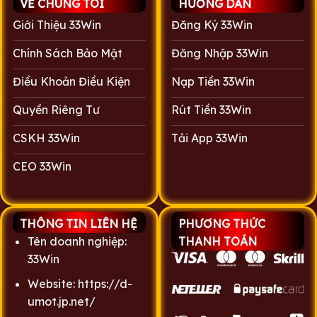
VỀ CHÚNG TÔI
HƯỚNG DẪN
Giới Thiệu 33Win
Đăng Ký 33Win
Chính Sách Bảo Mật
Đăng Nhập 33Win
Điều Khoản Điều Kiện
Nạp Tiền 33Win
Quyền Riêng Tư
Rút Tiền 33Win
CSKH 33Win
Tải App 33Win
CEO 33Win
THÔNG TIN LIÊN HỆ
PHƯƠNG THỨC
Tên doanh nghiệp:
THANH TOÁN
33Win
Website: https://d-
umot.jp.net/