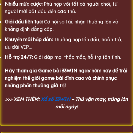
Nhiều mức cược:
Phù hợp với tất cả người chơi, từ
người mới bắt đầu đến cao thủ.
Giải đấu liên tục:
Cơ hội so tài, nhận thưởng lớn và
khẳng định đẳng cấp.
Khuyến mãi hấp dẫn:
Thưởng nạp lần đầu, hoàn trả,
ưu đãi VIP…
Hỗ trợ 24/7:
Giải đáp mọi thắc mắc, hỗ trợ tận tình.
Hãy tham gia Game bài 33WIN ngay hôm nay để trải
nghiệm thế giới game bài đỉnh cao và chinh phục
những phần thưởng giá trị!
>>> XEM THÊM:
Xổ số 33WIN
– Thử vận may, trúng lớn
mỗi ngày!