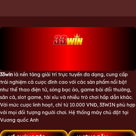
Nam
Định
33win
gặp
Và
U23
Soi
Hàn
Kèo
Quốc
Chuẩn
–
Soi
kèo
và
dự
đoán
33win
là nền tảng giải trí trực tuyến đa dạng, cung cấp
trải nghiệm cá cược đỉnh cao với các sản phẩm nổi bật
như thể thao điện tử, sòng bạc ảo, game bài đổi thưởng,
săn cá, slot game, tài xỉu và nhiều trò chơi hấp dẫn khác.
Với mức cược linh hoạt, chỉ từ 10.000 VNĐ, 33WIN phù hợp
với mọi đối tượng người chơi. Hệ thống máy chủ đặt tại
Vương quốc Anh