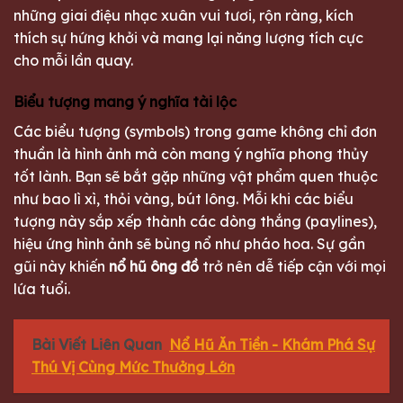
những giai điệu nhạc xuân vui tươi, rộn ràng, kích
thích sự hứng khởi và mang lại năng lượng tích cực
cho mỗi lần quay.
Biểu tượng mang ý nghĩa tài lộc
Các biểu tượng (symbols) trong game không chỉ đơn
thuần là hình ảnh mà còn mang ý nghĩa phong thủy
tốt lành. Bạn sẽ bắt gặp những vật phẩm quen thuộc
như bao lì xì, thỏi vàng, bút lông. Mỗi khi các biểu
tượng này sắp xếp thành các dòng thắng (paylines),
hiệu ứng hình ảnh sẽ bùng nổ như pháo hoa. Sự gần
gũi này khiến
nổ hũ ông đồ
trở nên dễ tiếp cận với mọi
lứa tuổi.
Bài Viết Liên Quan
Nổ Hũ Ăn Tiền - Khám Phá Sự
Thú Vị Cùng Mức Thưởng Lớn