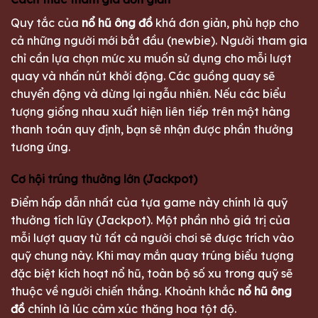
Quy tắc của
nổ hũ ông đồ
khá đơn giản, phù hợp cho
cả những người mới bắt đầu (newbie). Người tham gia
chỉ cần lựa chọn mức xu muốn sử dụng cho mỗi lượt
quay và nhấn nút khởi động. Các guồng quay sẽ
chuyển động và dừng lại ngẫu nhiên. Nếu các biểu
tượng giống nhau xuất hiện liên tiếp trên một hàng
thanh toán quy định, bạn sẽ nhận được phần thưởng
tương ứng.
Cơ hội trúng thưởng lớn (Jackpot)
Điểm hấp dẫn nhất của tựa game này chính là quỹ
thưởng tích lũy (Jackpot). Một phần nhỏ giá trị của
mỗi lượt quay từ tất cả người chơi sẽ được trích vào
quỹ chung này. Khi may mắn quay trúng biểu tượng
đặc biệt kích hoạt nổ hũ, toàn bộ số xu trong quỹ sẽ
thuộc về người chiến thắng. Khoảnh khắc
nổ hũ ông
đồ
chính là lúc cảm xúc thăng hoa tột độ.