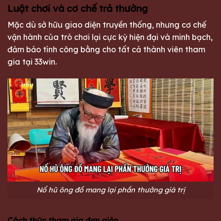
Luật chơi và cơ chế trả thưởng
Mặc dù sở hữu giao diện truyền thống, nhưng cơ chế
vận hành của trò chơi lại cực kỳ hiện đại và minh bạch,
đảm bảo tính công bằng cho tất cả thành viên tham
gia tại 33win.
Nổ hũ ông đồ mang lại phần thưởng giá trị
Cách thức tham gia đơn giản