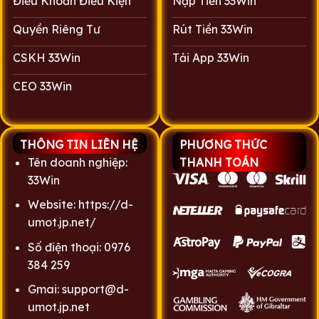
Điều Khoản Điều Kiện
Nạp Tiền 33Win
Quyền Riêng Tư
Rút Tiền 33Win
CSKH 33Win
Tải App 33Win
CEO 33Win
THÔNG TIN LIÊN HỆ
PHƯƠNG THỨC
Tên doanh nghiệp:
THANH TOÁN
33Win
Website: https://d-
umot.jp.net/
Số điện thoại: 0976
384 259
Gmai:
support@d-
umot.jp.net