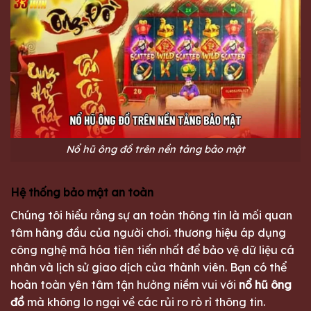
Nổ hũ ông đồ trên nền tảng bảo mật
Hệ thống bảo mật an toàn
Chúng tôi hiểu rằng sự an toàn thông tin là mối quan
tâm hàng đầu của người chơi. thương hiệu áp dụng
công nghệ mã hóa tiên tiến nhất để bảo vệ dữ liệu cá
nhân và lịch sử giao dịch của thành viên. Bạn có thể
hoàn toàn yên tâm tận hưởng niềm vui với
nổ hũ ông
đồ
mà không lo ngại về các rủi ro rò rỉ thông tin.