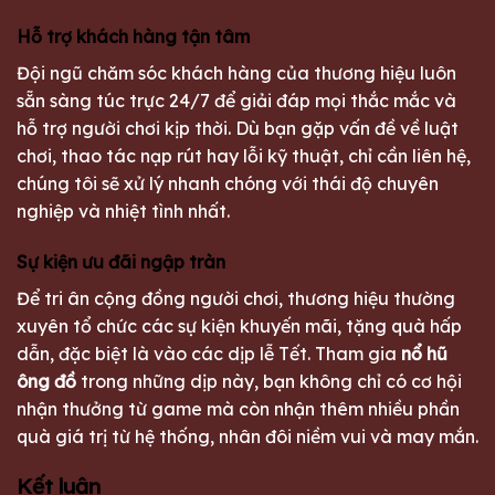
Hỗ trợ khách hàng tận tâm
Đội ngũ chăm sóc khách hàng của thương hiệu luôn
sẵn sàng túc trực 24/7 để giải đáp mọi thắc mắc và
hỗ trợ người chơi kịp thời. Dù bạn gặp vấn đề về luật
chơi, thao tác nạp rút hay lỗi kỹ thuật, chỉ cần liên hệ,
chúng tôi sẽ xử lý nhanh chóng với thái độ chuyên
nghiệp và nhiệt tình nhất.
Sự kiện ưu đãi ngập tràn
Để tri ân cộng đồng người chơi, thương hiệu thường
xuyên tổ chức các sự kiện khuyến mãi, tặng quà hấp
dẫn, đặc biệt là vào các dịp lễ Tết. Tham gia
nổ hũ
ông đồ
trong những dịp này, bạn không chỉ có cơ hội
nhận thưởng từ game mà còn nhận thêm nhiều phần
quà giá trị từ hệ thống, nhân đôi niềm vui và may mắn.
Kết luận