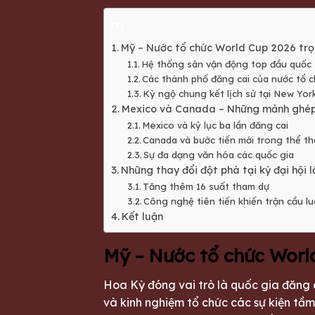
m
Mỹ – Nước tổ chức World Cup 2026 tr
Hệ thống sân vận động top đầu quốc 
Các thành phố đăng cai của nước tổ 
Kỳ ngộ chung kết lịch sử tại New Yor
Mexico và Canada – Những mảnh ghép
Mexico và kỷ lục ba lần đăng cai
Canada và bước tiến mới trong thể t
Sự đa dạng văn hóa các quốc gia
Những thay đổi đột phá tại kỳ đại hội 
Tăng thêm 16 suất tham dự
Công nghệ tiên tiến khiến trận cầu l
Kết luận
Mỹ – Nước tổ chức Worl
Hoa Kỳ đóng vai trò là quốc gia đăng ca
và kinh nghiệm tổ chức các sự kiện tầ