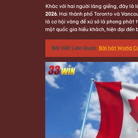
Khác với hai người láng giềng, đây là
2026
. Hai thành phố Toronto và Vanco
là cơ hội vàng để xứ sở lá phong phát 
một quốc gia hiếu khách, hiện đại đến 
Bài Viết Liên Quan
Bài hát World Cu