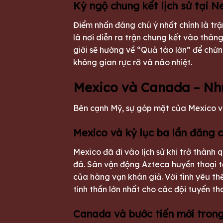
Kỳ ngộ chung kết lịch sử tại N
Điểm nhấn đáng chú ý nhất chính là trậ
là nơi diễn ra trận chung kết vào thán
giới sẽ hướng về “Quả táo lớn” để chứn
không gian rực rỡ và náo nhiệt.
Mexico và Canada – Nh
Bên cạnh Mỹ, sự góp mặt của Mexico v
Mexico và kỷ lục ba lần đăng c
Mexico đã đi vào lịch sử khi trở thành 
đá. Sân vận động Azteca huyền thoại tạ
của hàng vạn khán giả. Với tình yêu thể
tinh thần lớn nhất cho các đội tuyển t
Canada và bước tiến mới trong