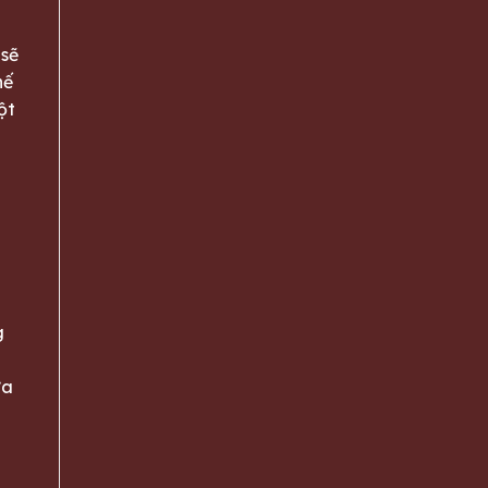
 sẽ
hế
ột
g
ửa