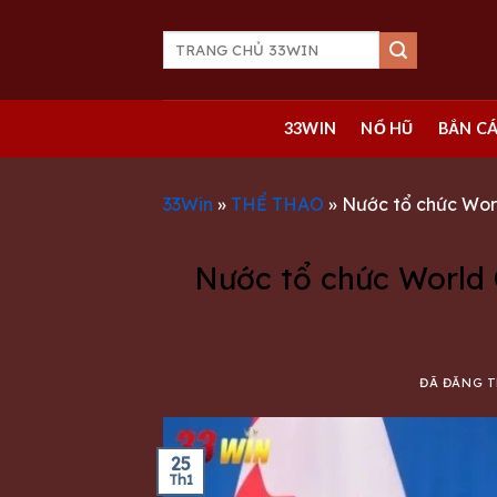
Chuyển
đến
nội
dung
33WIN
NỔ HŨ
BẮN C
33Win
»
THỂ THAO
»
Nước tổ chức Wor
Nước tổ chức World 
ĐÃ ĐĂNG 
25
Th1