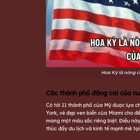
Hoa Kỳ là nòng c
Các thành phố đăng cai của nư
Có tới 11 thành phố của Mỹ được lựa ch
York, vẻ đẹp ven biển của Miami cho đế
mang một màu sắc riêng biệt. Điều này
thúc đẩy du lịch và kinh tế mạnh mẽ tạ