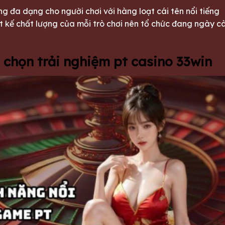
 đa dạng cho người chơi với hàng loạt cái tên nổi tiếng
hiết kế chất lượng của mỗi trò chơi nên tổ chức đang ngày 
a chọn trải nghiệm pt casino 33win