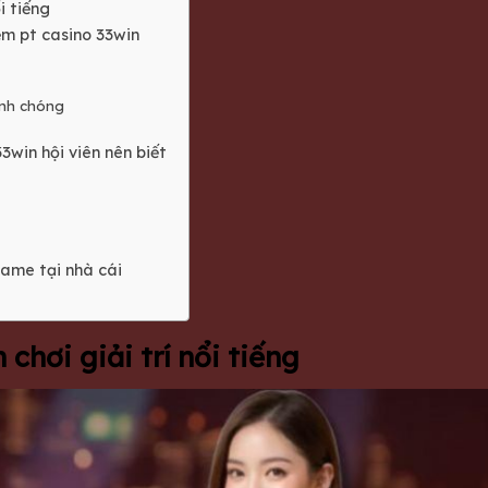
i tiếng
iệm pt casino 33win
anh chóng
3win hội viên nên biết
ame tại nhà cái
 chơi giải trí nổi tiếng