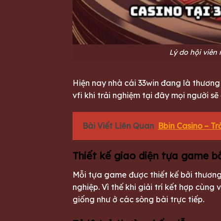
Lý do hội viên
Hiện nay nhà cái 33win đang là thương h
vfi khi trải nghiệm tại đây mọi người 
Bài Viết Liên Quan
Bbin Casino – Tr
Thiết kế giao diện tựa game b
Mỗi tựa game được thiết kế bởi thươn
nghiệp. Vì thế khi giải trí kết hợp cùn
giống như ở các sòng bài trực tiếp.