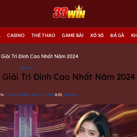
Á
CASINO
THỂ THAO
GAME BÀI
XỔ SỐ
ĐÁ GÀ
KH
i Giải Trí Đỉnh Cao Nhất Năm 2024
CASINO
i Giải Trí Đỉnh Cao Nhất Năm 2024
RÊN
THÁNG MƯỜI MỘT 1, 2024
BỞI
ADMIN