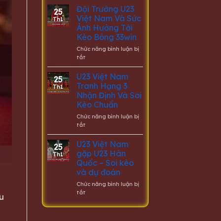
Sân
U23
Đội Trưởng U23
25
Chơi
Việt
Việt Nam Và Sức
Th1
33win
Nam
Ảnh Hưởng Tới
Cùng
Kèo Bóng 33win
Hành
Trình
Chức năng bình luận bị
Nâng
ở
tắt
Tầm
Đội
Vị
Trưởng
U23 Việt Nam
25
Thế
U23
Tranh Hạng 3
Th1
33win
Việt
Nhận Định Và Soi
Nam
Kèo Chuẩn
Và
Sức
Chức năng bình luận bị
Ảnh
ở
tắt
Hưởng
U23
Tới
Việt
U23 Việt Nam
25
Kèo
Nam
gặp U23 Hàn
Th1
Bóng
Tranh
Quốc – Soi kèo
33win
Hạng
và dự đoán
3
Nhận
Chức năng bình luận bị
Định
ở
tắt
ều
Và
U23
Soi
Việt
Kèo
Nam