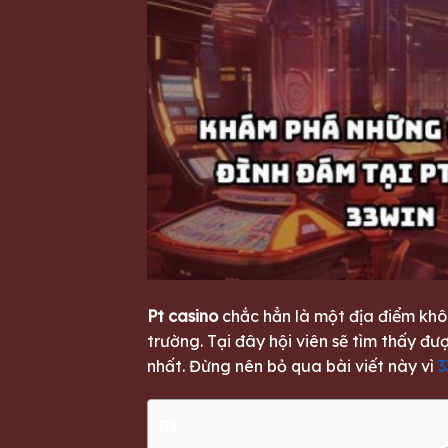
Pt casino
chắc hẳn là một địa điểm khôn
trường. Tại đây hội viên sẽ tìm thấy đ
nhất. Đừng nên bỏ qua bài viết này vì
3
m