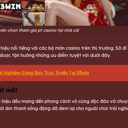
 nên chọn tham gia pt casino tại nhà cái
iệu nổi tiếng với các bộ môn casino trên thị trường. Sở dĩ 
sẽ được tận hưởng những ưu điểm tuyệt vời dưới đây.
ải Nghiệm Sòng Bạc Trực Tuyến Tại 33win
ắt mắt
g hiệu đều mang đến phong cách vô cùng độc đáo và chu
g với âm thanh sống động đã đem lại cho người chơi trải ngh