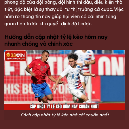
phong độ của đội bóng, đội hình thi đấu, điều kiện thời
tiết, đặc biệt là sự thay đổi từ thị trường cá cược. Việc
nắm rõ thông tin này giúp hội viên có cái nhìn tổng
quan hơn trước khi quyết định đặt cược.
Hướng dẫn cập nhật tỷ lệ kèo hôm nay
nhanh chóng và chính xác
Cách cập nhật tỷ lệ kèo nhà cái chuẩn nhất