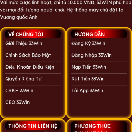
Với mức cược linh hoạt, chỉ từ 10.000 VNĐ, 33WIN phù hợp
với mọi đối tượng người chơi. Hệ thống máy chủ đặt tại
Vương quốc Anh
VỀ CHÚNG TÔI
HƯỚNG DẪN
Giới Thiệu 33Win
Đăng Ký 33Win
Chính Sách Bảo Mật
Đăng Nhập 33Win
Điều Khoản Điều Kiện
Nạp Tiền 33Win
Quyền Riêng Tư
Rút Tiền 33Win
CSKH 33Win
Tải App 33Win
CEO 33Win
THÔNG TIN LIÊN HỆ
PHƯƠNG THỨC