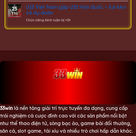
Và
Thế
Việt
U23 Việt Nam gặp U23 Hàn Quốc – Soi kèo
Sức
33win
25
Nam
Ảnh
và dự đoán
Th1
Tranh
Hưởng
ở
Chức năng bình luận bị tắt
Hạng
Tới
U23
3
Kèo
Việt
Nhận
Bóng
Nam
Định
33win
gặp
Và
U23
Soi
Hàn
Kèo
Quốc
Chuẩn
–
Soi
kèo
và
dự
đoán
33win
là nền tảng giải trí trực tuyến đa dạng, cung cấp
trải nghiệm cá cược đỉnh cao với các sản phẩm nổi bật
như thể thao điện tử, sòng bạc ảo, game bài đổi thưởng,
săn cá, slot game, tài xỉu và nhiều trò chơi hấp dẫn khác.