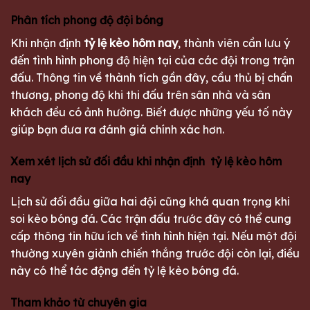
Phân tích phong độ đội bóng
Khi nhận định
tỷ lệ kèo hôm nay
, thành viên cần lưu ý
đến tình hình phong độ hiện tại của các đội trong trận
đấu. Thông tin về thành tích gần đây, cầu thủ bị chấn
thương, phong độ khi thi đấu trên sân nhà và sân
khách đều có ảnh hưởng. Biết được những yếu tố này
giúp bạn đưa ra đánh giá chính xác hơn.
Xem xét lịch sử đối đầu khi nhận định tỷ lệ kèo hôm
nay
Lịch sử đối đầu giữa hai đội cũng khá quan trọng khi
soi kèo bóng đá. Các trận đấu trước đây có thể cung
cấp thông tin hữu ích về tình hình hiện tại. Nếu một đội
thường xuyên giành chiến thắng trước đội còn lại, điều
này có thể tác động đến tỷ lệ kèo bóng đá.
Tham khảo từ chuyên gia