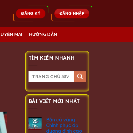
ĐĂNG KÝ
ĐĂNG NHẬP
UYẾN MÃI
HƯỚNG DẪN
TÌM KIẾM NHANH
BÀI VIẾT MỚI NHẤT
Bắn cá vàng –
25
Chinh phục dại
Th1
dương đỉnh cao