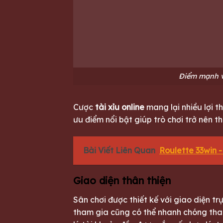
Điểm mạnh vư
Cược
tài xỉu online
mang lại nhiều lợi 
ưu điểm nổi bật giúp trò chơi trở nên t
Bài Viết Liên Quan
Roulette 33win 
Giao diện thân thiện
Sân chơi được thiết kế với giao diện t
tham gia cũng có thể nhanh chóng thao