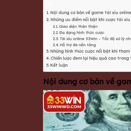
m
Nội dung cơ bản về game tài xỉu onlin
Những ưu điểm nổi bật khi cược tài xỉu 
Giao diện thân thiện
Đa dạng hình thức cược
Tài xỉu online 33Win – Tốc độ xử lý n
Hỗ trợ đa nền tảng
Những hình thức cược nổi bật khi tham g
Chiến lược đem lại hiệu quả cao trong t
Kết luận
Nội dung cơ bản về game