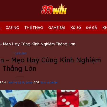
Á
CASINO
THỂ THAO
GAME BÀI
XỔ SỐ
ĐÁ GÀ
KH
in – Mẹo Hay Cùng Kinh Nghiệm Thắng Lớn
CASINO
Win – Mẹo Hay Cùng Kinh Nghiệm
Thắng Lớn
TRÊN
THÁNG 12 8, 2025
BỞI
SEO ADMIN