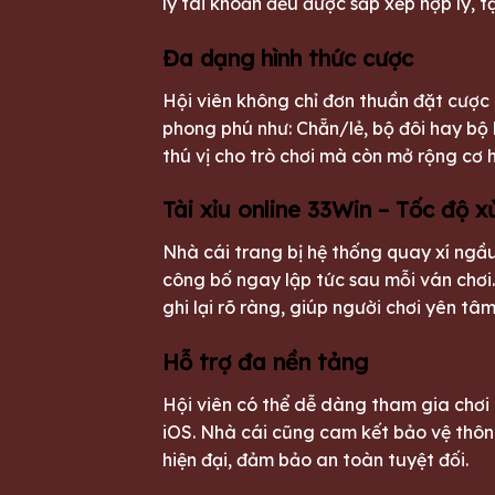
lý tài khoản đều được sắp xếp hợp lý, tạ
Đa dạng hình thức cược
Hội viên không chỉ đơn thuần đặt cược 
phong phú như: Chẵn/lẻ, bộ đôi hay bộ
thú vị cho trò chơi mà còn mở rộng cơ 
Tài xỉu online 33Win – Tốc độ x
Nhà cái trang bị hệ thống quay xí ngầu
công bố ngay lập tức sau mỗi ván chơi.
ghi lại rõ ràng, giúp người chơi yên tâ
Hỗ trợ đa nền tảng
Hội viên có thể dễ dàng tham gia chơi
iOS. Nhà cái cũng cam kết bảo vệ thôn
hiện đại, đảm bảo an toàn tuyệt đối.