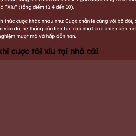
là “Xỉu” (tổng điểm từ 4 đến 10).
h thức cược khác nhau như: Cược chẵn lẻ cùng với bộ đôi, 
 vào đó, hệ thống còn liên tục cập nhật các phiên bản mớ
i nghiệm mượt mà và hấp dẫn hơn.
i cược tài xỉu tại nhà cái