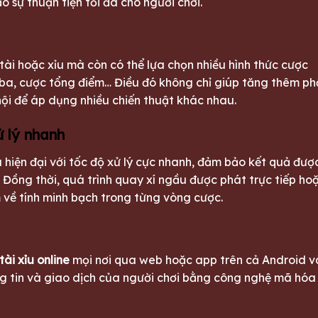
o sự thuận tiện tối đa cho người chơi.
tài hoặc xỉu mà còn có thể lựa chọn nhiều hình thức cược
 ba, cược tổng điểm… Điều đó không chỉ giúp tăng thêm ph
hội để áp dụng nhiều chiến thuật khác nhau.
ử lý nhanh
 hiện đại với tốc độ xử lý cực nhanh, đảm bảo kết quả đượ
 Đồng thời, quá trình quay xí ngầu được phát trực tiếp ho
m về tính minh bạch trong từng vòng cược.
tài xỉu online
mọi nơi qua web hoặc app trên cả Android v
g tin và giao dịch của người chơi bằng công nghệ mã hóa